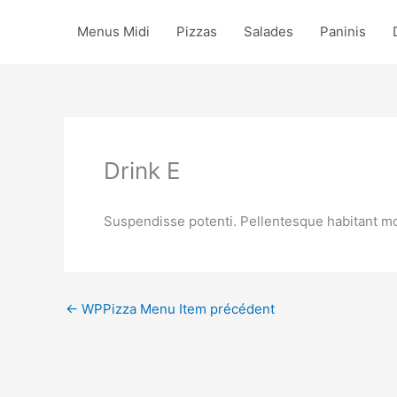
Aller
au
Menus Midi
Pizzas
Salades
Paninis
contenu
Drink E
Suspendisse potenti. Pellentesque habitant mor
←
WPPizza Menu Item précédent