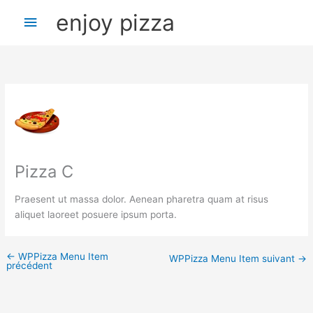
Aller
Menu
enjoy pizza
au
contenu
principal
Pizza C
Praesent ut massa dolor. Aenean pharetra quam at risus
aliquet laoreet posuere ipsum porta.
←
WPPizza Menu Item
WPPizza Menu Item suivant
→
précédent