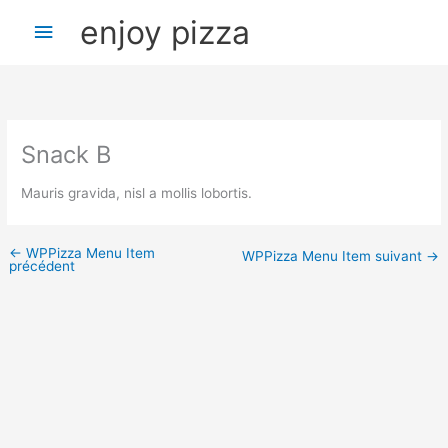
Aller
Menu
enjoy pizza
au
contenu
principal
Snack B
Mauris gravida, nisl a mollis lobortis.
←
WPPizza Menu Item
WPPizza Menu Item suivant
→
précédent